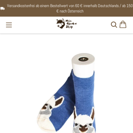
Versandkostenfrei ab einem Bestellwert von 60 € innerhalb Deutschlands / ab 150
€ nach Österreich