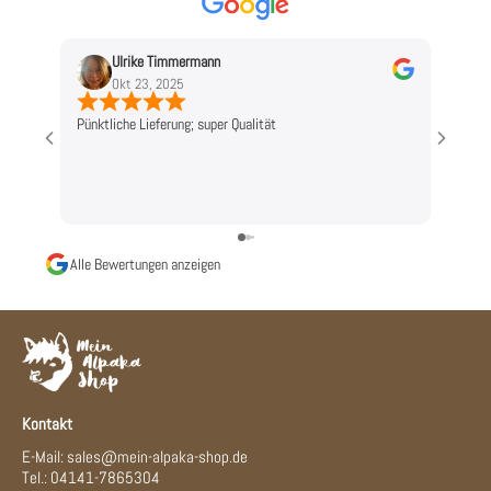
Ulrike Timmermann
L
Okt 23, 2025
O
Pünktliche Lieferung; super Qualität
Top!
Alle Bewertungen anzeigen
Kontakt
E-Mail: sales@mein-alpaka-shop.de
Tel.: 04141-7865304