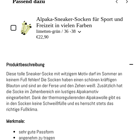
Passend dazu
Use the Previous and Next buttons to navigate through product add-o
Alpaka-Sneaker-Socken für Sport und
Freizeit in vielen Farben
limetten-grün / 36 -38
€22,90
Produktbeschreibung
Diese tolle Sneaker-Socke mit witzigem Motiv darf im Sommer an
keinem Fuß fehlen! Die Socken haben einen schönen kräftigen
Blauton und sind an der Ferse und den Zehen weiß. Zusätzlich hat
die Socke im Zehenbereich ein lustiges Alpakamotiv
eingearbeitet. Dank der thermoregulierenden Alpakawolle gibt es
in den Socken keine Schweißfüße und es herrscht stets das
richtige Fußklima.
Merkmale:
sehr gute Passform
angenehm zu tragen