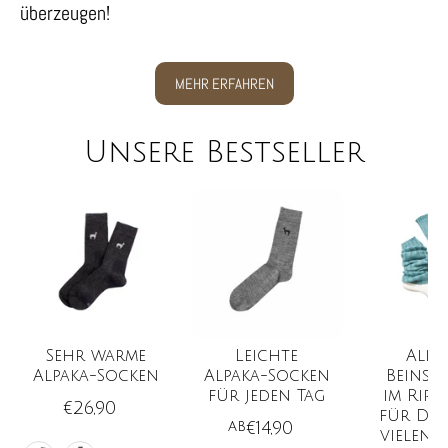
überzeugen!
MEHR ERFAHREN
Unsere Bestseller
Sehr warme
Leichte
Alpa
Alpaka-Socken
Alpaka-Socken
Beinst
für jeden Tag
im Ripp
€26,90
für Dam
ab
€14,90
vielen 
Farbe