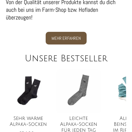
Von der Qualität unserer Produkte kannst du dich
auch bei uns im Farm-Shop bzw. Hofladen
überzeugen!
MEHR ERFAHREN
Unsere Bestseller
Sehr warme
Leichte
Alpa
Alpaka-Socken
Alpaka-Socken
Beinst
für jeden Tag
im Ripp