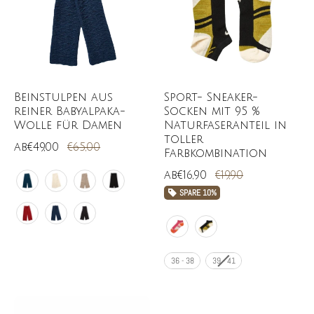
Beinstulpen aus
Sport- Sneaker-
reiner Babyalpaka-
Socken mit 95 %
Wolle für Damen
Naturfaseranteil in
toller
ab
€49,00
€65,00
Farbkombination
ab
€16,90
€19,90
SPARE
10%
36 - 38
39 - 41