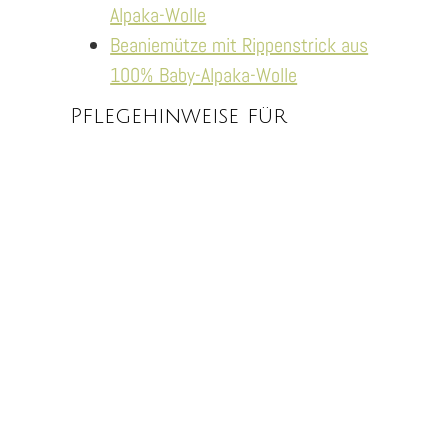
Alpaka-Wolle
Beaniemütze mit Rippenstrick aus
100% Baby-Alpaka-Wolle
Pflegehinweise für
Alpaka-Pullover, Jacken,
Schals, Mützen & Socken
Alpakawolle ist langlebig und behält bei
einer richtiger Pflege über viele Jahre
ihre Qualität und Komfortabilität. Damit
deine neuen Alpaka-Lieblingsstücke
weich & geschmeidig bleiben, beachte
bitte die folgenden Hinweise:
Handwäsche / Wollwaschgang:
Verwende kaltes oder lauwarmes