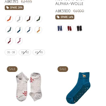
ab
€17,95
€24,95
Alpaka-Wolle
SPARE
28%
ab
€59,00
€69,00
SPARE
14%
35 - 38
39 - 42
43 - 45
Sale
Sale