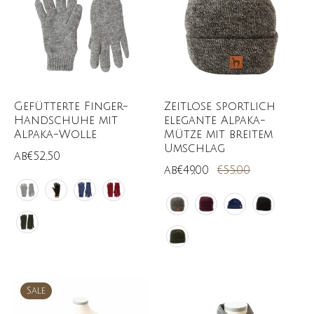
Gefütterte Finger-
Zeitlose sportlich
Handschuhe mit
elegante Alpaka-
Alpaka-Wolle
Mütze mit breitem
Umschlag
ab
€52,50
ab
€49,00
€55,00
Sale