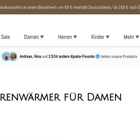
andkostenfrei ab einem Bestellwert von 60 € innerhalb Deutschlands / ab 150 € nach Ö
Sale
Damen
Herren
Kinder
Mehr
Andreas, Nina
und
2.534 andere Alpaka-Freunde
lieben unsere Produkte
erenwärmer für Damen