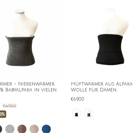
rmer - Nierenwärmer
Hüftwärmer aus Alpaka
 % Babyalpaka in vielen
Wolle für Damen
€69,00
0
€69,00
9%