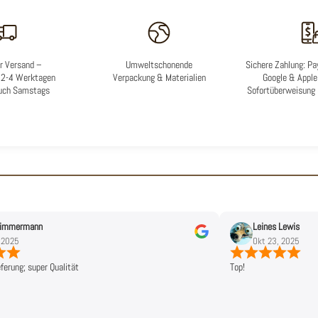
r Versand –
Umweltschonende
Sichere Zahlung: Pay
n 2-4 Werktagen
Verpackung & Materialien
Google & Apple 
uch Samstags
Sofortüberweisung
 Timmermann
Leines Lewis
 2025
Okt 23, 2025
eferung; super Qualität
Top!