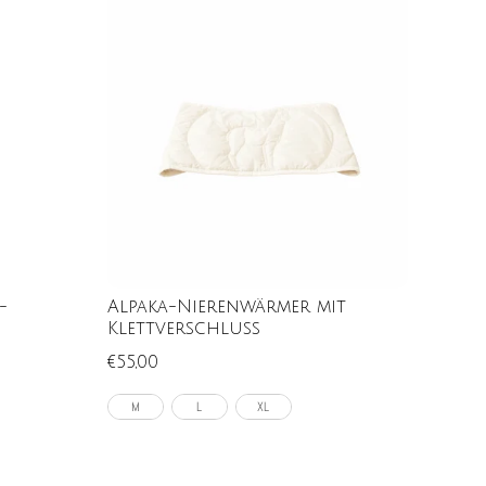
-
Alpaka-Nierenwärmer mit
Klettverschluss
€55,00
M
L
XL