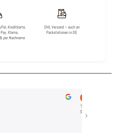
Pal, Kreditkarte,
DHL Versand – auch an
Pay, Klarna,
Packstationen in DE
 & per Nachname
Karsten B.
Okt 19, 2025
Schnelle Lieferung, qualitativ hoc