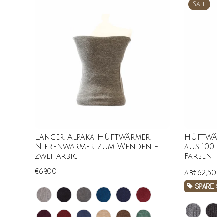
Sale
Langer Alpaka Hüftwärmer -
Hüftwä
Nierenwärmer zum Wenden -
aus 100
zweifarbig
Farben
€69,00
ab
€62,5
SPARE