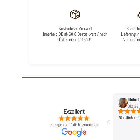
Kostenloser Versand
Schnelle
innerhalb DE ab 60 € Bestellwert / nach
Lieferung i
Österreich ab 150 €
Versand a
Ulrike
Okt 23,
Exzellent
he Beratung und sehr gute
Pünktliche Li
 Lieben Dank an Carina und
Bezogen auf
145 Rezensionen