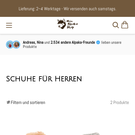
Versandkostenfrei ab einem Bestell
- Wir versenden auch samstags.
€ n
Andreas, Nina
und
2.534 andere Alpaka-Freunde
lieben unsere
Produkte
Schuhe für Herren
Filtern und sortieren
2 Produkte