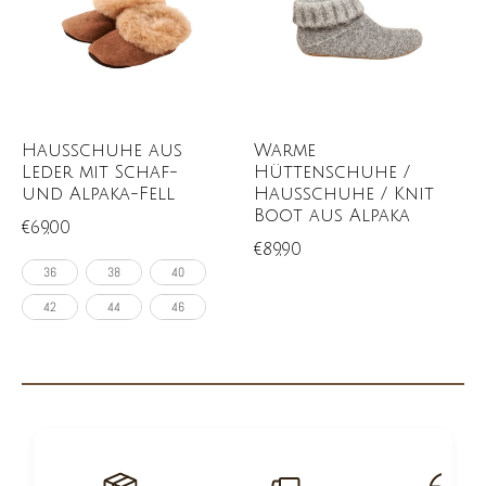
Hausschuhe aus
Warme
Leder mit Schaf-
Hüttenschuhe /
und Alpaka-Fell
Hausschuhe / Knit
Boot aus Alpaka
€69,00
€89,90
36
38
40
42
44
46