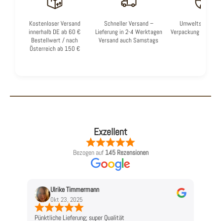
Kostenloser Versand
Schneller Versand –
Umweltschonen
innerhalb DE ab 60 €
Lieferung in 2-4 Werktagen
Verpackung & Mater
Bestellwert / nach
Versand auch Samstags
Österreich ab 150 €
Exzellent
Bezogen auf
145 Rezensionen
Ulrike Timmermann
L
Okt 23, 2025
O
Pünktliche Lieferung; super Qualität
Top!