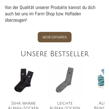
Von der Qualität unserer Produkte kannst du dich
auch bei uns im Farm-Shop bzw. Hofladen
überzeugen!
MEHR ERFAHREN
Unsere Bestseller
Sehr warme
Leichte
Alpa
Alpaka-Socken
Alpaka-Socken
Beinst