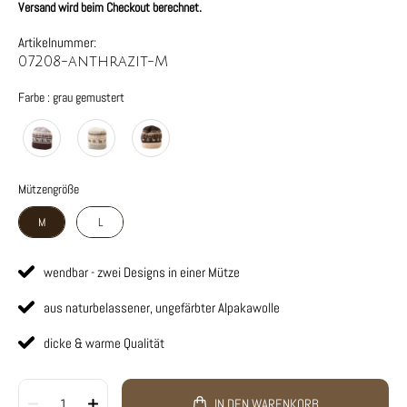
Versand wird beim Checkout berechnet.
Artikelnummer:
07208-anthrazit-M
Farbe
Farbe
:
grau gemustert
Mützengröße
Mützengröße
M
L
wendbar - zwei Designs in einer Mütze
aus naturbelassener, ungefärbter Alpakawolle
dicke & warme Qualität
1
IN DEN WARENKORB