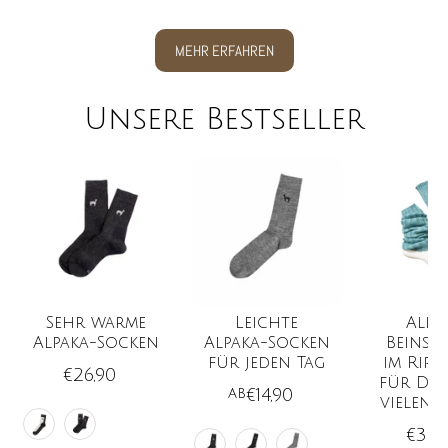
MEHR ERFAHREN
Unsere Bestseller
Sehr warme
Leichte
Alpa
Alpaka-Socken
Alpaka-Socken
Beinst
für jeden Tag
im Ripp
€26,90
für Dam
ab
€14,90
vielen 
Farbe
Farbe
€39,