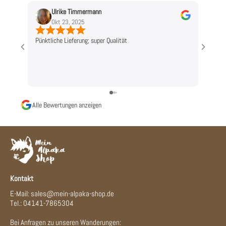
Ulrike Timmermann
L
Okt 23, 2025
O
Pünktliche Lieferung; super Qualität
Top!
Alle Bewertungen anzeigen
Kontakt
E-Mail: sales@mein-alpaka-shop.de
Tel.: 04141-7865304
Bei Anfragen zu unseren Wanderungen: