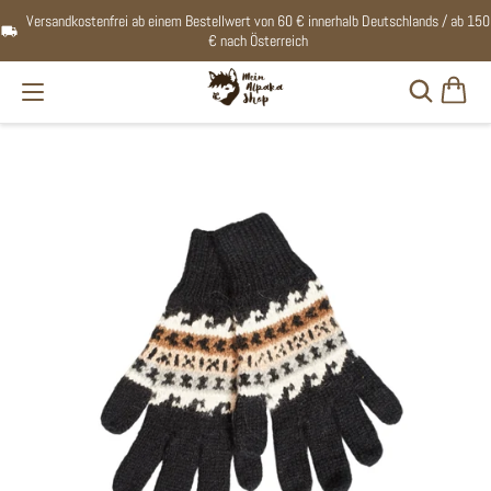
Versandkostenfrei ab einem Bestellwert von 60 € innerhalb Deutschlands / ab 150
€ nach Österreich