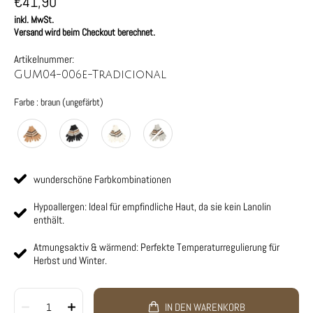
€41,90
inkl. MwSt.
Versand wird beim Checkout berechnet.
Artikelnummer:
GUM04-006e-Tradicional
Farbe
Farbe
:
braun (ungefärbt)
wunderschöne Farbkombinationen
Hypoallergen: Ideal für empfindliche Haut, da sie kein Lanolin
enthält.
Atmungsaktiv & wärmend: Perfekte Temperaturregulierung für
Herbst und Winter.
1
IN DEN WARENKORB