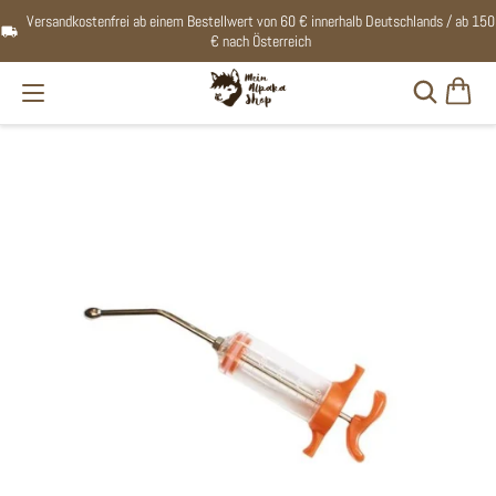
Versandkostenfrei ab einem Bestellwert von 60 € innerhalb Deutschlands / ab 150
€ nach Österreich