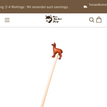
Versandkostenfrei ab einem Bestellwert von 60 € innerhalb Deutschlands / ab 150
€ nach Österreich